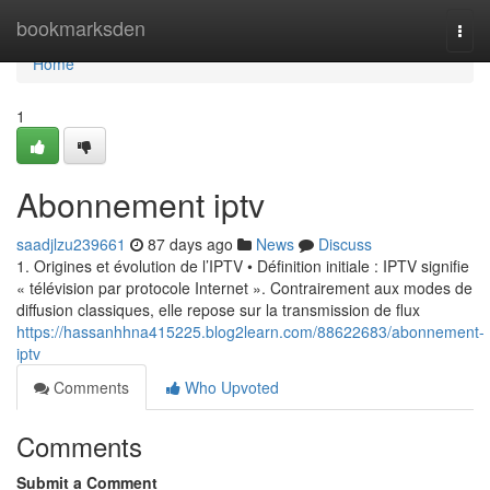
Home
bookmarksden
Togg
navi
Home
1
Abonnement iptv
saadjlzu239661
87 days ago
News
Discuss
1. Origines et évolution de l’IPTV • Définition initiale : IPTV signifie
« télévision par protocole Internet ». Contrairement aux modes de
diffusion classiques, elle repose sur la transmission de flux
https://hassanhhna415225.blog2learn.com/88622683/abonnement-
iptv
Comments
Who Upvoted
Comments
Submit a Comment