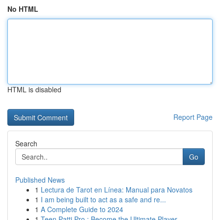
No HTML
HTML is disabled
Report Page
Search
Go
Published News
1
Lectura de Tarot en Línea: Manual para Novatos
1
I am being built to act as a safe and re...
1
A Complete Guide to 2024
1
Teen Patti Pro : Become the Ultimate Player