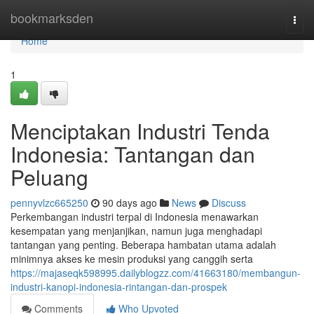
Home
bookmarksden
Togg
navi
Home
1
Menciptakan Industri Tenda
Indonesia: Tantangan dan
Peluang
pennyvlzc665250
90 days ago
News
Discuss
Perkembangan industri terpal di Indonesia menawarkan
kesempatan yang menjanjikan, namun juga menghadapi
tantangan yang penting. Beberapa hambatan utama adalah
minimnya akses ke mesin produksi yang canggih serta
https://majaseqk598995.dailyblogzz.com/41663180/membangun-
industri-kanopi-indonesia-rintangan-dan-prospek
Comments
Who Upvoted