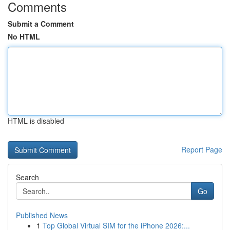
Comments
Submit a Comment
No HTML
HTML is disabled
Report Page
Search
Go
Published News
1
Top Global Virtual SIM for the iPhone 2026:...