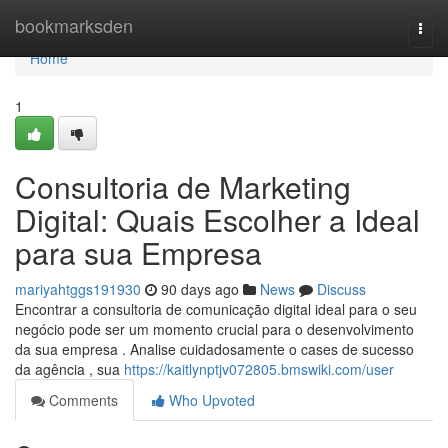
Home
bookmarksden
Togg
navi
Home
1
Consultoria de Marketing
Digital: Quais Escolher a Ideal
para sua Empresa
mariyahtggs191930
90 days ago
News
Discuss
Encontrar a consultoria de comunicação digital ideal para o seu
negócio pode ser um momento crucial para o desenvolvimento
da sua empresa . Analise cuidadosamente o cases de sucesso
da agência , sua
https://kaitlynptjv072805.bmswiki.com/user
Comments
Who Upvoted