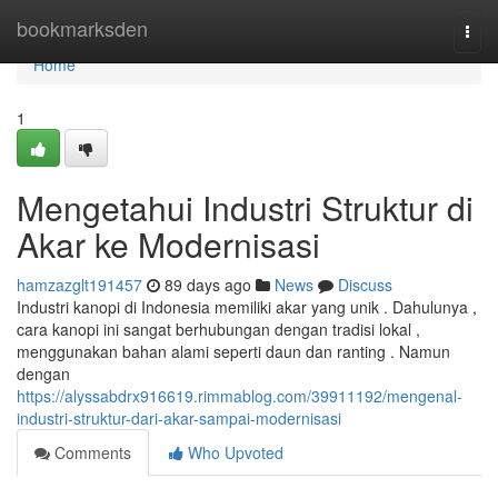
Home
bookmarksden
Togg
navi
Home
1
Mengetahui Industri Struktur di
Akar ke Modernisasi
hamzazglt191457
89 days ago
News
Discuss
Industri kanopi di Indonesia memiliki akar yang unik . Dahulunya ,
cara kanopi ini sangat berhubungan dengan tradisi lokal ,
menggunakan bahan alami seperti daun dan ranting . Namun
dengan
https://alyssabdrx916619.rimmablog.com/39911192/mengenal-
industri-struktur-dari-akar-sampai-modernisasi
Comments
Who Upvoted