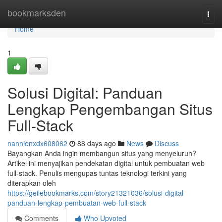
Home
bookmarksden
Togg
navi
Home
1
Solusi Digital: Panduan
Lengkap Pengembangan Situs
Full-Stack
nannienxdx608062
88 days ago
News
Discuss
Bayangkan Anda ingin membangun situs yang menyeluruh?
Artikel ini menyajikan pendekatan digital untuk pembuatan web
full-stack. Penulis mengupas tuntas teknologi terkini yang
diterapkan oleh
https://geilebookmarks.com/story21321036/solusi-digital-
panduan-lengkap-pembuatan-web-full-stack
Comments
Who Upvoted