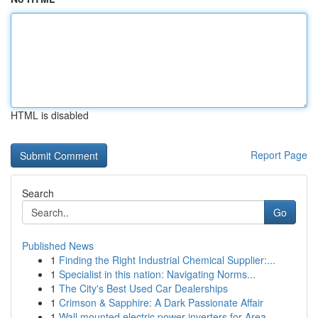
HTML is disabled
Report Page
Search
Go
Published News
1
Finding the Right Industrial Chemical Supplier:...
1
Specialist in this nation: Navigating Norms...
1
The City's Best Used Car Dealerships
1
Crimson & Sapphire: A Dark Passionate Affair
1
Wall mounted electric power inverters for Area ...