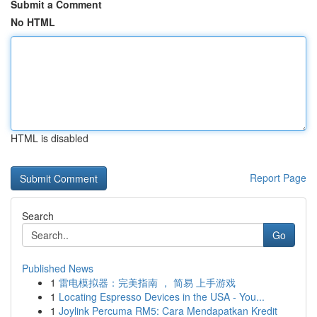
Submit a Comment
No HTML
HTML is disabled
Report Page
Search
Go
Published News
1
雷电模拟器：完美指南 ， 简易 上手游戏
1
Locating Espresso Devices in the USA - You...
1
Joylink Percuma RM5: Cara Mendapatkan Kredit