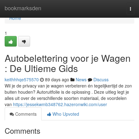
Home
bookmarksden
Togg
navi
Home
1
Autobelettering voor je Wagen
: De Ultieme Gids
keithhhqe575570
89 days ago
News
Discuss
Wil je de privacy van je wagen verbeteren én tegelijkertijd de zon
buiten houden? Autoruitfolie is de oplossing . Deze uitleg legt je
alles uit over de verschillende soorten materiaal, de voordelen
van
https://jessekwmb348762.hazeronwiki.com/user
Comments
Who Upvoted
Comments