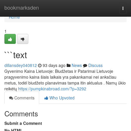
Home
bookmarksden
Togg
navi
Home
1
```text
dillansdey040812
93 days ago
News
Discuss
Gyvenimo Kaina Lietuvoje: Biudžetas ir Patarimai Lietuvoje
pragyvenimo kaina šiais laikais yra pakankamai nei anksčiau
metus, todėl biudžeto planavimas tampa itin aktualus . Namų ūkio
reikėtų
https://pumpkinabroad.com/?p=3292
Comments
Who Upvoted
Comments
Submit a Comment
No HTML