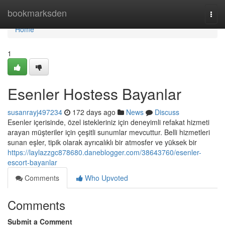
Home
bookmarksden
Togg
navi
Home
1
Esenler Hostess Bayanlar
susanrayj497234
172 days ago
News
Discuss
Esenler içerisinde, özel istekleriniz için deneyimli refakat hizmeti
arayan müşteriler için çeşitli sunumlar mevcuttur. Belli hizmetleri
sunan eşler, tipik olarak ayrıcalıklı bir atmosfer ve yüksek bir
https://laylazzgc878680.daneblogger.com/38643760/esenler-
escort-bayanlar
Comments
Who Upvoted
Comments
Submit a Comment