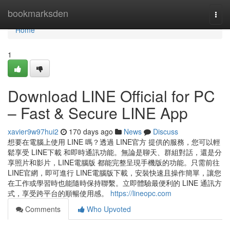
Home
bookmarksden
Togg
navi
Home
1
Download LINE Official for PC
– Fast & Secure LINE App
xavier9w97hui2
170 days ago
News
Discuss
想要在電腦上使用 LINE 嗎？透過 LINE官方 提供的服務，您可以輕
鬆享受 LINE下載 和即時通訊功能。無論是聊天、群組對話，還是分
享照片和影片，LINE電腦版 都能完整呈現手機版的功能。只需前往
LINE官網，即可進行 LINE電腦版下載，安裝快速且操作簡單，讓您
在工作或學習時也能隨時保持聯繫。立即體驗最便利的 LINE 通訊方
式，享受跨平台的順暢使用感。
https://lineopc.com
Comments
Who Upvoted