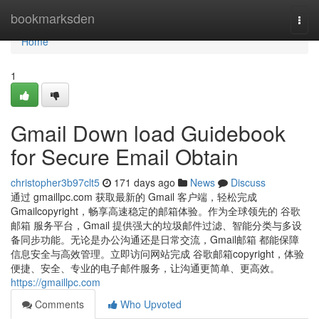
Home
bookmarksden
Togg
navi
Home
1
Gmail Down load Guidebook
for Secure Email Obtain
christopher3b97clt5
171 days ago
News
Discuss
通过 gmaillpc.com 获取最新的 Gmail 客户端，轻松完成
Gmailcopyright，畅享高速稳定的邮箱体验。作为全球领先的 谷歌
邮箱 服务平台，Gmail 提供强大的垃圾邮件过滤、智能分类与多设
备同步功能。无论是办公沟通还是日常交流，Gmail邮箱 都能保障
信息安全与高效管理。立即访问网站完成 谷歌邮箱copyright，体验
便捷、安全、专业的电子邮件服务，让沟通更简单、更高效。
https://gmaillpc.com
Comments
Who Upvoted