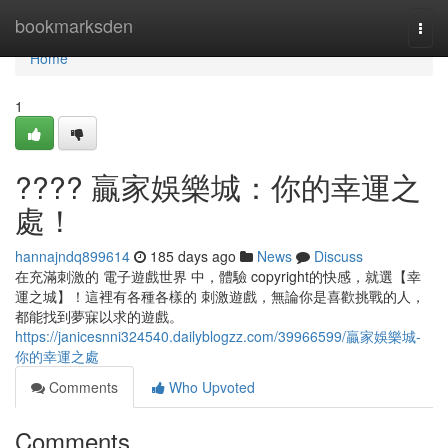
Home
bookmarksden
Togg
navi
Home
1
???? 贏家娛樂城：你的幸運之
處！
hannajndq899614
185 days ago
News
Discuss
在充滿刺激的 電子遊戲世界 中，體驗 copyright的快感，就選【幸
運之城】！這裡有各種各樣的 刺激遊戲，無論你是喜歡挑戰的人，
都能找到夢寐以求的遊戲。
https://janicesnni324540.dailyblogzz.com/39966599/贏家娛樂城-
你的幸運之處
Comments
Who Upvoted
Comments