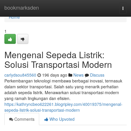
Home
bookmarksden
Togg
navi
Home
1
Mengenal Sepeda Listrik:
Solusi Transportasi Modern
carlydsou845560
196 days ago
News
Discuss
Perkembangan teknologi membawa berbagai inovasi, termasuk
dalam sektor transportasi. Salah satu yang menarik perhatian
adalah sepeda listrik. Menawarkan solusi transportasi modern
yang ramah lingkungan dan efisien.
https://kathryncbeo622261.blogripley.com/40019375/mengenal-
sepeda-listrik-solusi-transportasi-modern
Comments
Who Upvoted