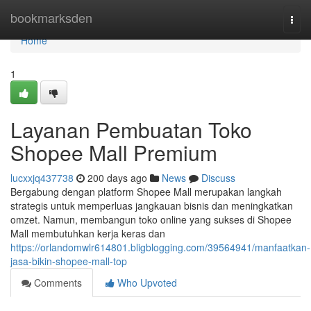
Home
bookmarksden
Togg
navi
Home
1
Layanan Pembuatan Toko
Shopee Mall Premium
lucxxjq437738
200 days ago
News
Discuss
Bergabung dengan platform Shopee Mall merupakan langkah
strategis untuk memperluas jangkauan bisnis dan meningkatkan
omzet. Namun, membangun toko online yang sukses di Shopee
Mall membutuhkan kerja keras dan
https://orlandomwlr614801.bligblogging.com/39564941/manfaatkan-
jasa-bikin-shopee-mall-top
Comments
Who Upvoted