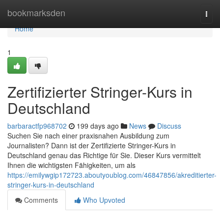
Home
bookmarksden
Togg
navi
Home
1
Zertifizierter Stringer-Kurs in
Deutschland
barbaractfp968702
199 days ago
News
Discuss
Suchen Sie nach einer praxisnahen Ausbildung zum
Journalisten? Dann ist der Zertifizierte Stringer-Kurs in
Deutschland genau das Richtige für Sie. Dieser Kurs vermittelt
Ihnen die wichtigsten Fähigkeiten, um als
https://emilywgip172723.aboutyoublog.com/46847856/akreditierter-
stringer-kurs-in-deutschland
Comments
Who Upvoted