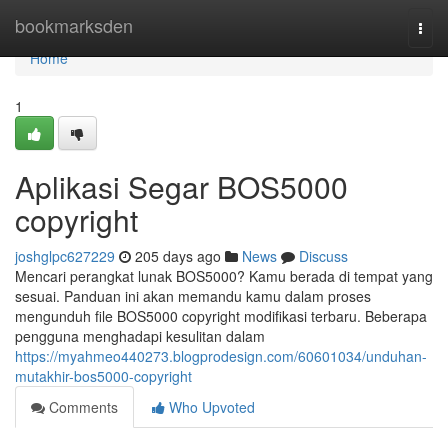
Home
bookmarksden
Togg
navi
Home
1
Aplikasi Segar BOS5000
copyright
joshglpc627229
205 days ago
News
Discuss
Mencari perangkat lunak BOS5000? Kamu berada di tempat yang
sesuai. Panduan ini akan memandu kamu dalam proses
mengunduh file BOS5000 copyright modifikasi terbaru. Beberapa
pengguna menghadapi kesulitan dalam
https://myahmeo440273.blogprodesign.com/60601034/unduhan-
mutakhir-bos5000-copyright
Comments
Who Upvoted