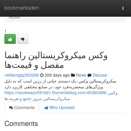
Home
bookmarksden
Togg
navi
Home
1
وکس میکروکریستالین راهنما
مفصل و قیمت‌ها
nettiemgqz303296
209 days ago
News
Discuss
میکروکریستالین وکس، یک دسته‌ی حیاتی از رزین است که به دلیل
ویژگی‌های منحصربه‌فرد خود، در صنایع مختلفی کاربرد دارد.
https://nicoleewzv591661.thenerdsblog.com/45360488/وکس-
میکروکریستالین-مرور-جامع-و-هزینه-ها
Comments
Who Upvoted
Comments