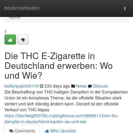
Home
bookmarksden
Togg
navi
Home
1
Die THC E-Zigarette in
Deutschland erwerben: Wo
und Wie?
kaitlynpujo345110
233 days ago
News
Discuss
Die Beschaffung von THC-haltigen Dampfern in der Europäischen
Union ist ein komplexes Thema, da die offizielle Situation stark
variiert und sich ständig ändern kann. Derzeit ist der offizielle
Verkauf von THC-Vapes
https://lilianfwtg553790.mybloglicious.com/58895113/ein-thc-
dampfer-in-deutschland-kaufen-wo-und-wie
Comments
Who Upvoted