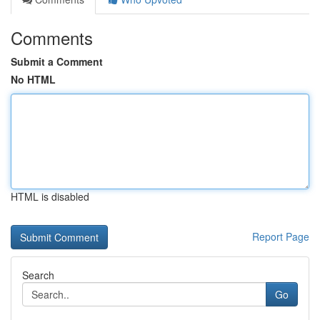
Comments
Submit a Comment
No HTML
HTML is disabled
Report Page
Search
Go