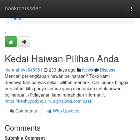
Home
bookmarksden
Togg
navi
Home
1
Kedai Haiwan Pilihan Anda
ihannahovy545951
233 days ago
News
Discuss
Mencari perlengkapan hewan peliharaan? Toko kami
menawarkan banyak sekali pilihan menarik. Dari pupuk hingga
peralatan, kita punya semua yang dibutuhkan untuk hewan
peliharaan. {Pelayanan kami ramah dan informatif,
https://keithyydd595177.signalwiki.com/user
Comments
Who Upvoted
Comments
Submit a Comment