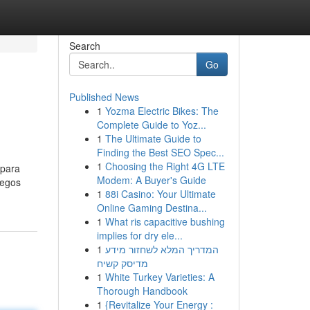
Search
Go
Published News
1
Yozma Electric Bikes: The
Complete Guide to Yoz...
1
The Ultimate Guide to
Finding the Best SEO Spec...
1
Choosing the Right 4G LTE
 para
Modem: A Buyer's Guide
uegos
1
88i Casino: Your Ultimate
Online Gaming Destina...
1
What ris capacitive bushing
implies for dry ele...
1
המדריך המלא לשחזור מידע
מדיסק קשיח
1
White Turkey Varieties: A
Thorough Handbook
1
{Revitalize Your Energy :