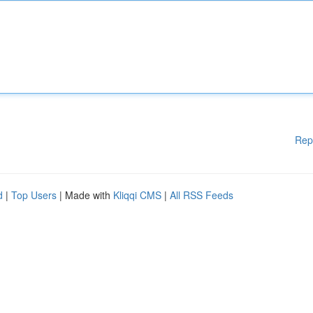
Rep
d
|
Top Users
| Made with
Kliqqi CMS
|
All RSS Feeds