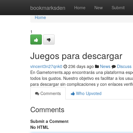
Home
bookmarksden
Home
New
Submit
Home
1
Juegos para descargar
vincent3n27qnk0
236 days ago
News
Discuss
En Gametorrents.app encontrarás una plataforma especi
todos los gustos. Nuestro objetivo es facilitar a los 
para descargar sin complicaciones y con enlaces verif
Comments
Who Upvoted
Comments
Submit a Comment
No HTML