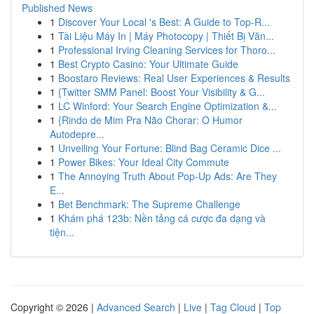
Published News
1
Discover Your Local 's Best: A Guide to Top-R...
1
Tài Liệu Máy In | Máy Photocopy | Thiết Bị Văn...
1
Professional Irving Cleaning Services for Thoro...
1
Best Crypto Casino: Your Ultimate Guide
1
Boostaro Reviews: Real User Experiences & Results
1
{Twitter SMM Panel: Boost Your Visibility & G...
1
LC Winford: Your Search Engine Optimization &...
1
{Rindo de Mim Pra Não Chorar: O Humor
Autodepre...
1
Unveiling Your Fortune: Blind Bag Ceramic Dice ...
1
Power Bikes: Your Ideal City Commute
1
The Annoying Truth About Pop-Up Ads: Are They
E...
1
Bet Benchmark: The Supreme Challenge
1
Khám phá 123b: Nền tảng cá cược đa dạng và
tiện...
Copyright © 2026 |
Advanced Search
|
Live
|
Tag Cloud
|
Top