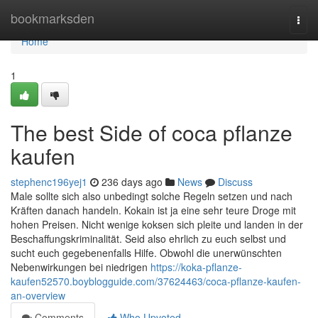
Home
bookmarksden
Togg
navi
Home
1
The best Side of coca pflanze
kaufen
stephenc196yej1
236 days ago
News
Discuss
Male sollte sich also unbedingt solche Regeln setzen und nach
Kräften danach handeln. Kokain ist ja eine sehr teure Droge mit
hohen Preisen. Nicht wenige koksen sich pleite und landen in der
Beschaffungskriminalität. Seid also ehrlich zu euch selbst und
sucht euch gegebenenfalls Hilfe. Obwohl die unerwünschten
Nebenwirkungen bei niedrigen
https://koka-pflanze-
kaufen52570.boyblogguide.com/37624463/coca-pflanze-kaufen-
an-overview
Comments
Who Upvoted