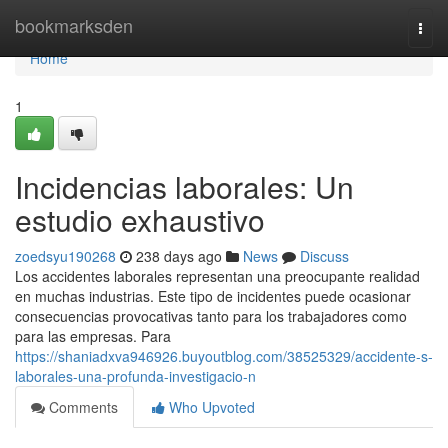
Home
bookmarksden
Togg
navi
Home
1
Incidencias laborales: Un
estudio exhaustivo
zoedsyu190268
238 days ago
News
Discuss
Los accidentes laborales representan una preocupante realidad
en muchas industrias. Este tipo de incidentes puede ocasionar
consecuencias provocativas tanto para los trabajadores como
para las empresas. Para
https://shaniadxva946926.buyoutblog.com/38525329/accidente-s-
laborales-una-profunda-investigacio-n
Comments
Who Upvoted