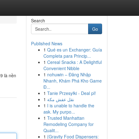
Search
Go
Published News
1
Qué es un Exchanger: Guía
Completa para Princip...
1
Cereal Snacks : A Delightful
Convenient Nibble
1
nohuwin – Đăng Nhập
89 là nền
Nhanh, Khám Phá Kho Game
Đ...
1
Tanie Przesyłki - Deal pl!
1
نقل عفش مكة
1
I is unable to handle the
ask. My purpo...
1
Trusted Manhattan
Remodeling Company for
Qualit...
1
{Gravity Food Dispensers: