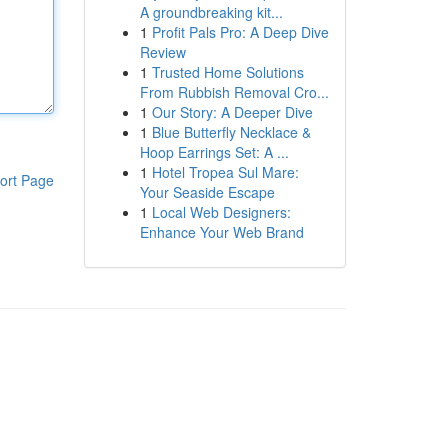
A groundbreaking kit...
1
Profit Pals Pro: A Deep Dive
Review
1
Trusted Home Solutions
From Rubbish Removal Cro...
1
Our Story: A Deeper Dive
1
Blue Butterfly Necklace &
Hoop Earrings Set: A ...
1
Hotel Tropea Sul Mare:
ort Page
Your Seaside Escape
1
Local Web Designers:
Enhance Your Web Brand