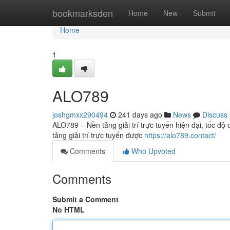
Home
bookmarksden
Home
New
Submit
Home
1
ALO789
joshgmxx290494
241 days ago
News
Discuss
ALO789 – Nền tảng giải trí trực tuyến hiện đại, tốc đ
tảng giải trí trực tuyến được
https://alo789.contact/
Comments
Who Upvoted
Comments
Submit a Comment
No HTML