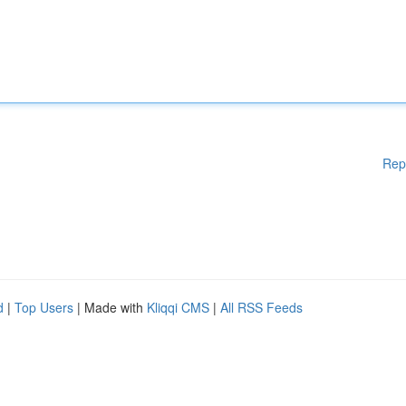
Rep
d
|
Top Users
| Made with
Kliqqi CMS
|
All RSS Feeds