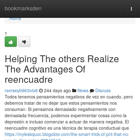
Home
bookmarksden
Togg
navi
Home
1
Helping The others Realize
The Advantages Of
reencuadre
ramseyb963otx6
244 days ago
News
Discuss
Todos tenemos pensamientos negativos de vez en cuando, pero
debemos tratar de no dejar que estos pensamientos nos
consuman. Si pensamos demasiado negativamente con
demasiada frecuencia, podemos experimentar cosas como la
depresión e incluso comenzar a actuar de manera negativa. El
reencuadre cognitivo es una técnica de terapia conductual que
https://myleskquxc.blogolize.com/the-smart-trick-of-pnl-that-no-