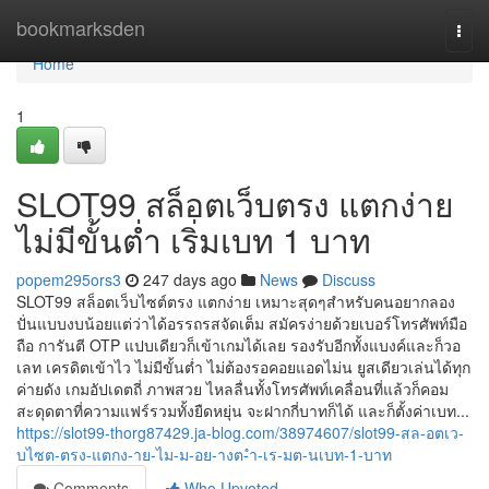
Home
bookmarksden
Togg
navi
Home
1
SLOT99 สล็อตเว็บตรง แตกง่าย
ไม่มีขั้นต่ำ เริ่มเบท 1 บาท
popem295ors3
247 days ago
News
Discuss
SLOT99 สล็อตเว็บไซต์ตรง แตกง่าย เหมาะสุดๆสำหรับคนอยากลอง
ปั่นแบบงบน้อยแต่ว่าได้อรรถรสจัดเต็ม สมัครง่ายด้วยเบอร์โทรศัพท์มือ
ถือ การันตี OTP แปบเดียวก็เข้าเกมได้เลย รองรับอีกทั้งแบงค์และก็วอ
เลท เครดิตเข้าไว ไม่มีขั้นต่ำ ไม่ต้องรอคอยแอดไม่น ยูสเดียวเล่นได้ทุก
ค่ายดัง เกมอัปเดตถี่ ภาพสวย ไหลลื่นทั้งโทรศัพท์เคลื่อนที่แล้วก็คอม
สะดุดตาที่ความแฟร์รวมทั้งยืดหยุ่น จะฝากกี่บาทก็ได้ และก็ตั้งค่าเบท...
https://slot99-thorg87429.ja-blog.com/38974607/slot99-สล-อตเว-
บไซต-ตรง-แตกง-าย-ไม-ม-อย-างต-ำ-เร-มต-นเบท-1-บาท
Comments
Who Upvoted