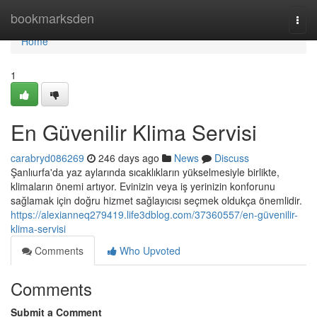
Home
bookmarksden
Togg
navi
Home
1
En Güvenilir Klima Servisi
carabryd086269
246 days ago
News
Discuss
Şanlıurfa'da yaz aylarında sıcaklıkların yükselmesiyle birlikte,
klimaların önemi artıyor. Evinizin veya iş yerinizin konforunu
sağlamak için doğru hizmet sağlayıcısı seçmek oldukça önemlidir.
https://alexianneq279419.life3dblog.com/37360557/en-güvenilir-
klima-servisi
Comments
Who Upvoted
Comments
Submit a Comment