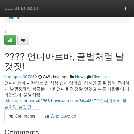
Home
bookmarksden
Togg
navi
Home
1
???? 언니아르바, 꿀벌처럼 날
갯짓!
karimpcsf907252
248 days ago
News
Discuss
언니아르바 시작하는 건 항상 쉽지 않아요. 하지만 꿈을 향해 무리하
게 날갯짓하면 성공할 거야! 언니들은 정말 멋있고 다른 사람들이 따
라잡으려. 꿀벌처럼
https://arunnung402563.howeweb.com/39443179/언니아르바-꿀
벌처럼-날갯짓
Comments
Who Upvoted
Comments