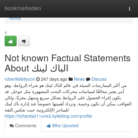
Home
bookmarksden
Togg
navi
Home
1
Not known Factual Statements
About الباك لينك
robertk668ycc4
247 days ago
News
Discuss
من أكثر الممارسات السيئة في عالم الباك لينك هو شراء الروابط، وهو
أمر يعتبر مخالفًا لسياسات محركات البحث المشهورة مثل جوجل. قد
يكون إغراء الحصول على الروابط بشكل سريع وسهل مغريًا، ولكن
العواقب يمكن أن تكون وخيمة. وتزداد أهميتها خصوصاً عند إدارة باك لينك
للمتاجر الإلكترونية حيث تعكس الثقة
https://richarda211une2.kylieblog.com/profile
Comments
Who Upvoted