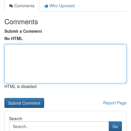
Comments
Who Upvoted
Comments
Submit a Comment
No HTML
HTML is disabled
Report Page
Search
Go