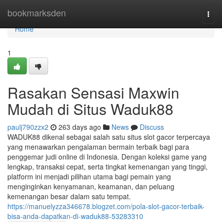
Home
bookmarksden
Togg
navi
Home
1
Rasakan Sensasi Maxwin
Mudah di Situs Waduk88
paulj790zzx2
263 days ago
News
Discuss
WADUK88 dikenal sebagai salah satu situs slot gacor terpercaya
yang menawarkan pengalaman bermain terbaik bagi para
penggemar judi online di Indonesia. Dengan koleksi game yang
lengkap, transaksi cepat, serta tingkat kemenangan yang tinggi,
platform ini menjadi pilihan utama bagi pemain yang
menginginkan kenyamanan, keamanan, dan peluang
kemenangan besar dalam satu tempat.
https://manuelyzza346678.blogzet.com/pola-slot-gacor-terbaik-
bisa-anda-dapatkan-di-waduk88-53283310