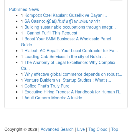
Published News
1
Kompozit Özel Kapıları: Güzellik ve Dayanı...
1
SA Casino: คู่มือผู้เริ่มต้นสู่โลกแห่งบาคาร่า
1
Building sustainable occupations through integr...
1
I Cannot Fulfill This Request .
1
Boost Your SMM Business: A Wholesale Panel
Guide
1
Hialeah AC Repair: Your Local Contractor for Fa...
1
Leading Cab Services in the city of Noida ...
1
The Anatomy of Legal Excellence: Why Complex
Ca...
1
Why effective global commerce depends on robust...
1
Venture Builders vs. Startup Studios : What's...
1
Coffee That's Truly Pure
1
Executive Hiring Trends: A Handbook for Human R...
1
Adult Camera Models: A Inside
Copyright © 2026 |
Advanced Search
|
Live
|
Tag Cloud
|
Top