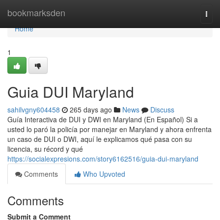
Home
bookmarksden
Togg
navi
Home
1
Guia DUI Maryland
sahilvgny604458
265 days ago
News
Discuss
Guía Interactiva de DUI y DWI en Maryland (En Español) Si a
usted lo paró la policía por manejar en Maryland y ahora enfrenta
un caso de DUI o DWI, aquí le explicamos qué pasa con su
licencia, su récord y qué
https://socialexpresions.com/story6162516/guia-dui-maryland
Comments
Who Upvoted
Comments
Submit a Comment