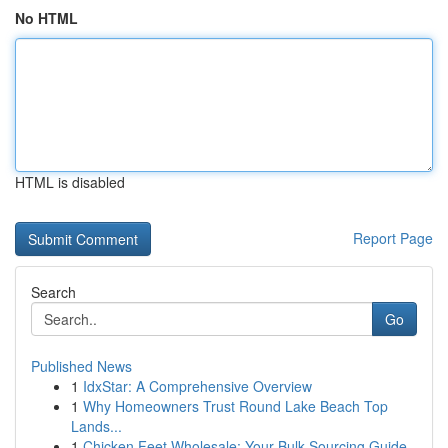
No HTML
HTML is disabled
Report Page
Search
Go
Published News
1
IdxStar: A Comprehensive Overview
1
Why Homeowners Trust Round Lake Beach Top
Lands...
1
Chicken Feet Wholesale: Your Bulk Sourcing Guide