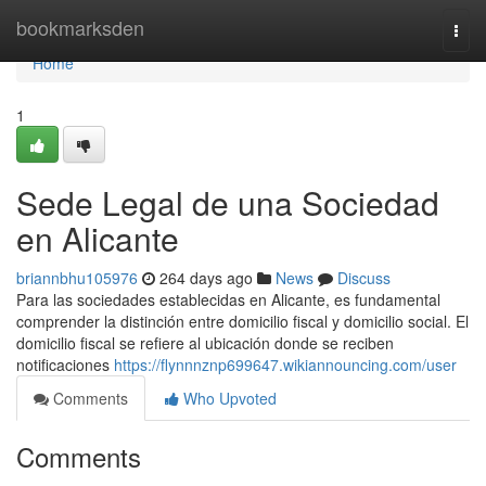
Home
bookmarksden
Togg
navi
Home
1
Sede Legal de una Sociedad
en Alicante
briannbhu105976
264 days ago
News
Discuss
Para las sociedades establecidas en Alicante, es fundamental
comprender la distinción entre domicilio fiscal y domicilio social. El
domicilio fiscal se refiere al ubicación donde se reciben
notificaciones
https://flynnnznp699647.wikiannouncing.com/user
Comments
Who Upvoted
Comments