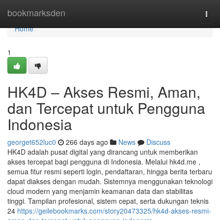
Home
bookmarksden
Togg
navi
Home
1
HK4D – Akses Resmi, Aman,
dan Tercepat untuk Pengguna
Indonesia
georget652luc0
266 days ago
News
Discuss
HK4D adalah pusat digital yang dirancang untuk memberikan
akses tercepat bagi pengguna di Indonesia. Melalui hk4d.me ,
semua fitur resmi seperti login, pendaftaran, hingga berita terbaru
dapat diakses dengan mudah. Sistemnya menggunakan teknologi
cloud modern yang menjamin keamanan data dan stabilitas
tinggi. Tampilan profesional, sistem cepat, serta dukungan teknis
24
https://geilebookmarks.com/story20473325/hk4d-akses-resmi-