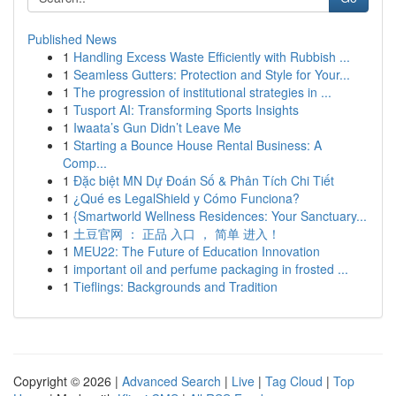
Published News
1
Handling Excess Waste Efficiently with Rubbish ...
1
Seamless Gutters: Protection and Style for Your...
1
The progression of institutional strategies in ...
1
Tusport AI: Transforming Sports Insights
1
Iwaata’s Gun Didn’t Leave Me
1
Starting a Bounce House Rental Business: A
Comp...
1
Đặc biệt MN Dự Đoán Số & Phân Tích Chi Tiết
1
¿Qué es LegalShield y Cómo Funciona?
1
{Smartworld Wellness Residences: Your Sanctuary...
1
土豆官网 ： 正品 入口 ， 简单 进入！
1
MEU22: The Future of Education Innovation
1
important oil and perfume packaging in frosted ...
1
Tieflings: Backgrounds and Tradition
Copyright © 2026 |
Advanced Search
|
Live
|
Tag Cloud
|
Top