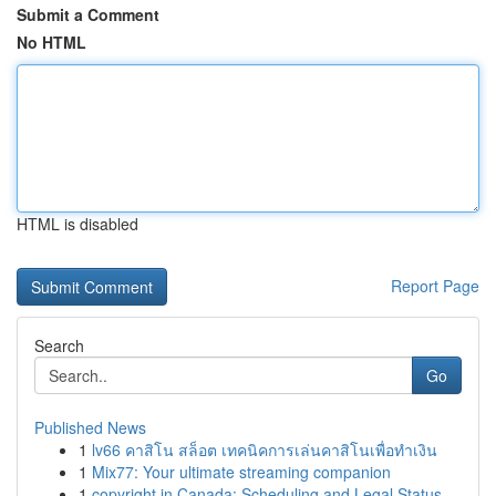
Submit a Comment
No HTML
HTML is disabled
Report Page
Search
Go
Published News
1
lv66 คาสิโน สล็อต เทคนิคการเล่นคาสิโนเพื่อทำเงิน
1
Mix77: Your ultimate streaming companion
1
copyright in Canada: Scheduling and Legal Status