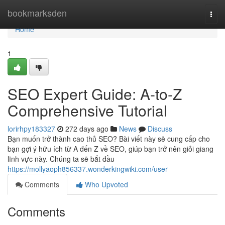
Home
bookmarksden
Togg
navi
Home
1
SEO Expert Guide: A-to-Z
Comprehensive Tutorial
lorirhpy183327
272 days ago
News
Discuss
Bạn muốn trở thành cao thủ SEO? Bài viết này sẽ cung cấp cho
bạn gợi ý hữu ích từ A đến Z về SEO, giúp bạn trở nên giỏi giang
lĩnh vực này. Chúng ta sẽ bắt đầu
https://mollyaoph856337.wonderkingwiki.com/user
Comments
Who Upvoted
Comments