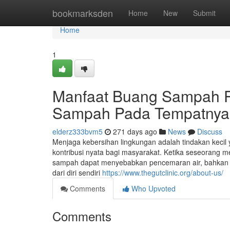
Home
bookmarksden
Home
New
Submit
Home
1
Manfaat Buang Sampah 
Sampah Pada Tempatnya
elderz333bvm5
271 days ago
News
Discuss
Menjaga kebersihan lingkungan adalah tindakan kecil y
kontribusi nyata bagi masyarakat. Ketika seseorang
sampah dapat menyebabkan pencemaran air, bahkan m
dari diri sendiri
https://www.thegutclinic.org/about-us/
Comments
Who Upvoted
Comments