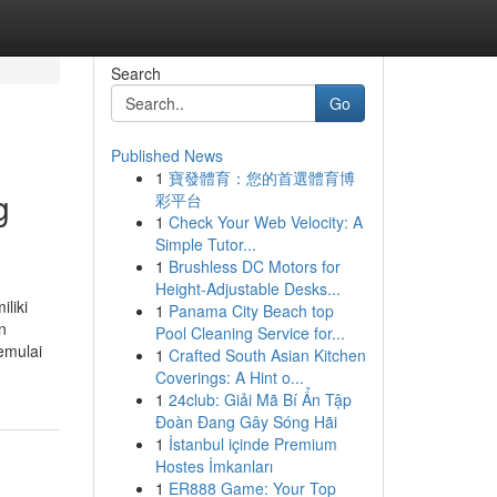
Search
Go
Published News
1
寶發體育：您的首選體育博
g
彩平台
1
Check Your Web Velocity: A
Simple Tutor...
1
Brushless DC Motors for
Height-Adjustable Desks...
liki
1
Panama City Beach top
n
Pool Cleaning Service for...
emulai
1
Crafted South Asian Kitchen
Coverings: A Hint o...
1
24club: Giải Mã Bí Ẩn Tập
Đoàn Đang Gây Sóng Hãi
1
İstanbul içinde Premium
Hostes İmkanları
1
ER888 Game: Your Top