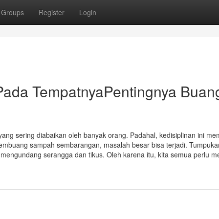
Groups
Register
Login
Pada TempatnyaPentingnya Buan
ang sering diabaikan oleh banyak orang. Padahal, kedisiplinan ini memi
 membuang sampah sembarangan, masalah besar bisa terjadi. Tumpuka
engundang serangga dan tikus. Oleh karena itu, kita semua perlu m