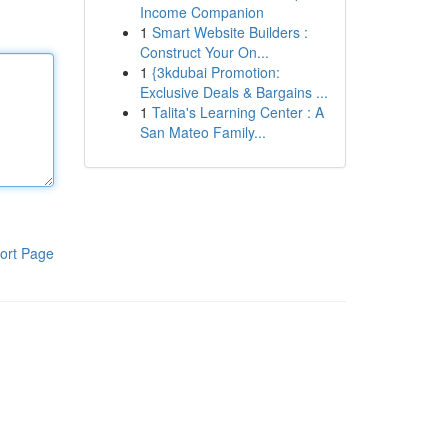
Income Companion
1
Smart Website Builders :
Construct Your On...
1
{3kdubai Promotion:
Exclusive Deals & Bargains ...
1
Talita's Learning Center : A
San Mateo Family...
ort Page