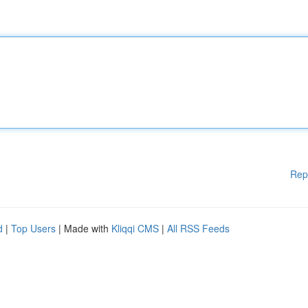
Rep
d
|
Top Users
| Made with
Kliqqi CMS
|
All RSS Feeds