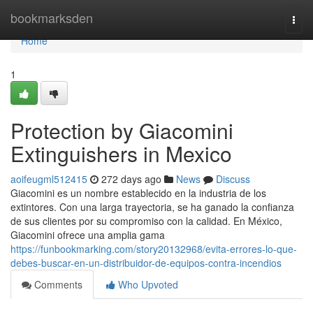
Home
bookmarksden
Togg
navi
Home
1
Protection by Giacomini
Extinguishers in Mexico
aoifeugml512415
272 days ago
News
Discuss
Giacomini es un nombre establecido en la industria de los
extintores. Con una larga trayectoria, se ha ganado la confianza
de sus clientes por su compromiso con la calidad. En México,
Giacomini ofrece una amplia gama
https://funbookmarking.com/story20132968/evita-errores-lo-que-
debes-buscar-en-un-distribuidor-de-equipos-contra-incendios
Comments
Who Upvoted