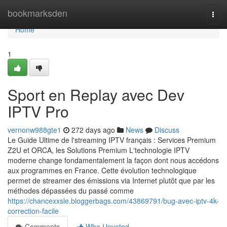
Home
bookmarksden
Togg
navi
Home
1
Sport en Replay avec Dev
IPTV Pro
vernonw988gte1
272 days ago
News
Discuss
Le Guide Ultime de l'streaming IPTV français : Services Premium
Z2U et ORCA, les Solutions Premium L'technologie IPTV
moderne change fondamentalement la façon dont nous accédons
aux programmes en France. Cette évolution technologique
permet de streamer des émissions via Internet plutôt que par les
méthodes dépassées du passé comme
https://chancexxsle.bloggerbags.com/43869791/bug-avec-iptv-4k-
correction-facile
Comments
Who Upvoted