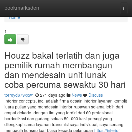
Home
bookmarksden
Togg
navi
Home
1
Houzz bakal terlatih dan juga
pemilik rumah membangun
dan mendesain unit lunak
coba percuma sewaktu 30 hari
torreyd679xxw1
271 days ago
News
Discuss
Interior concepts, inc. adalah firma desain interior layanan komplit
juara pujian yang mendesain interior rupawan selama lebih dari
empat dekade. dengan tim yang terdiri dari 60 profesional
berdedikasi dan gudang seluas 50. 000 kaki persegi yang
dilengkapi sama layanan transmisi saya individual, saya senang
mengagih konsep luar biasa kepada pelanggan
https://interior-