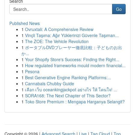
Search
Go
Published News
1
Ovruxtali: A Comprehensive Review
1
Vinçli Taşıma: Ağır Yüklerinizi Güvenle Taşıman...
1
The ZOE: The Vehicle Revolution
1
ポータブルDVDプレーヤー徹底比較：子どものお出
か...
1
Your Shopify Store's Success: Finding the Right...
1
How regulated frameworks mould modern financial...
1
Pesona
1
Best Generative Engine Ranking Platforms:...
1
Cannabals Chubby Guide
1
เลือก เว็บ oceankingjackpot อย่างไร ให้ โดนใจ! ...
1
SORA168: The Next Chapter of This Sector?
1
Toko Store Premium : Mengapa Harganya Selangit?
Copyright © 2026 |
Advanced Search
|
Live
|
Tag Cloud
|
Top