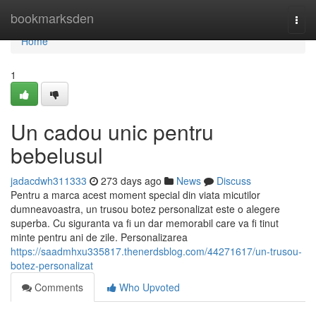
Home
bookmarksden
Togg
navi
Home
1
Un cadou unic pentru
bebelusul
jadacdwh311333
273 days ago
News
Discuss
Pentru a marca acest moment special din viata micutilor
dumneavoastra, un trusou botez personalizat este o alegere
superba. Cu siguranta va fi un dar memorabil care va fi tinut
minte pentru ani de zile. Personalizarea
https://saadmhxu335817.thenerdsblog.com/44271617/un-trusou-
botez-personalizat
Comments
Who Upvoted