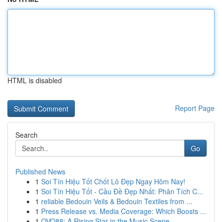
HTML is disabled
Report Page
Search
Go
Published News
1
Soi Tín Hiệu Tốt Chốt Lô Đẹp Ngay Hôm Nay!
1
Soi Tín Hiệu Tốt - Cầu Đề Đẹp Nhất: Phân Tích C...
1
reliable Bedouin Veils & Bedouin Textiles from ...
1
Press Release vs. Media Coverage: Which Boosts ...
1
OVO88: A Rising Star in the Music Scene