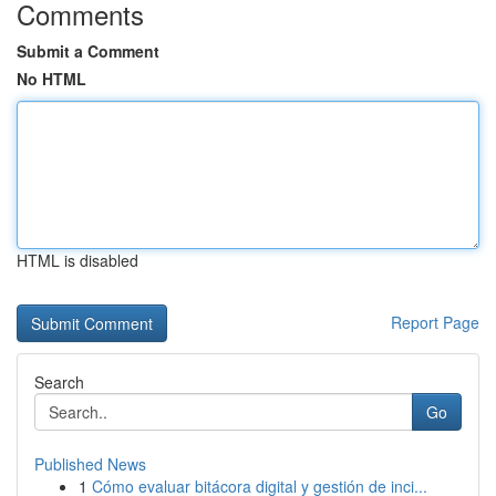
Comments
Submit a Comment
No HTML
HTML is disabled
Report Page
Search
Go
Published News
1
Cómo evaluar bitácora digital y gestión de inci...