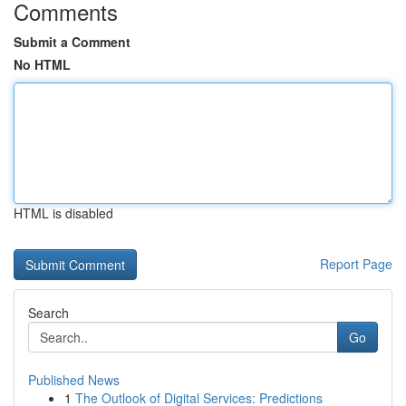
Comments
Submit a Comment
No HTML
HTML is disabled
Report Page
Search
Go
Published News
1
The Outlook of Digital Services: Predictions