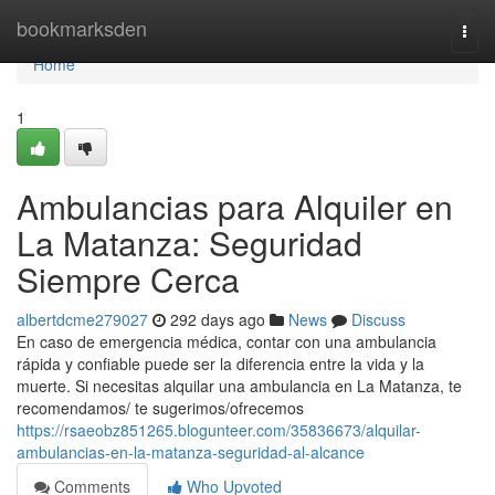
Home
bookmarksden
Togg
navi
Home
1
Ambulancias para Alquiler en
La Matanza: Seguridad
Siempre Cerca
albertdcme279027
292 days ago
News
Discuss
En caso de emergencia médica, contar con una ambulancia
rápida y confiable puede ser la diferencia entre la vida y la
muerte. Si necesitas alquilar una ambulancia en La Matanza, te
recomendamos/ te sugerimos/ofrecemos
https://rsaeobz851265.blogunteer.com/35836673/alquilar-
ambulancias-en-la-matanza-seguridad-al-alcance
Comments
Who Upvoted