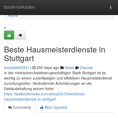
Home
bookmarksden
Togg
navi
Home
1
Beste Hausmeisterdienste in
Stuttgart
tessykde093311
295 days ago
News
Discuss
In der metrischen/belebten/geschäftigen Stadt Stuttgart ist es
wichtig zu einem zuverlässigen und effektiven Hausmeisterdienst
zurückzugreifen. Verändernde Anforderungen an die
Gebäudehaltung setzen hohe
https://tealbookmarks.com/story20415440/beste-
hausmeisterdienste-in-stuttgart
Comments
Who Upvoted