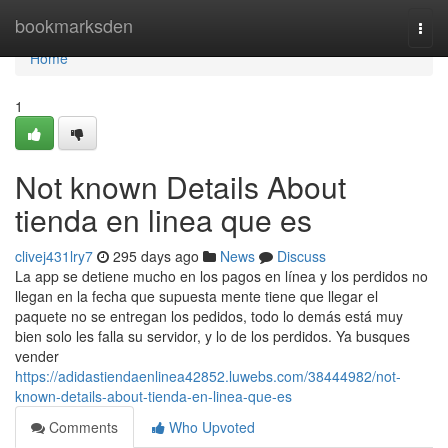
Home
bookmarksden
Togg
navi
Home
1
Not known Details About
tienda en linea que es
clivej431lry7
295 days ago
News
Discuss
La app se detiene mucho en los pagos en línea y los perdidos no
llegan en la fecha que supuesta mente tiene que llegar el
paquete no se entregan los pedidos, todo lo demás está muy
bien solo les falla su servidor, y lo de los perdidos. Ya busques
vender
https://adidastiendaenlinea42852.luwebs.com/38444982/not-
known-details-about-tienda-en-linea-que-es
Comments
Who Upvoted