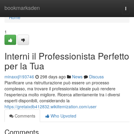
Home
bookmarksden
Togg
navi
Home
1
Interni il Professionista Perfetto
per la Tua
minaxxjl193746
298 days ago
News
Discuss
Pianificare una ristrutturazione può essere un processo
complesso, ma trovare il professionista ideale può rendere
l'esperienza molto migliore. Ricerca attentamente tra i diversi
esperti disponibili, considerando la
https://gretaixdb412832.wikiitemization.com/user
Comments
Who Upvoted
Comments