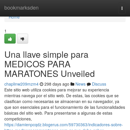
Home
bookmarksden
Togg
navi
Home
1
Una llave simple para
MEDICOS PARA
MARATONES Unveiled
chaplinw209mzm4
298 days ago
News
Discuss
Este sitio web utiliza cookies para mejorar su experiencia
mientras navega por el sitio web. De estas, las cookies que se
clasifican como necesarias se almacenan en su navegador, ya
que son esenciales para el funcionamiento de las funcionalidades
básicas del sitio web. Para presentarse a algunas de estas
competiciones,
https://damienpcqdz.blogerus.com/59730363/indicadores-sobre-