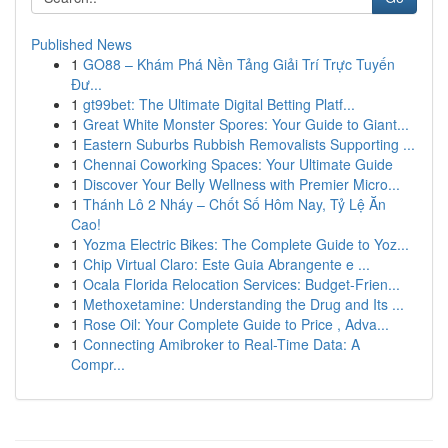
Published News
1
GO88 – Khám Phá Nền Tảng Giải Trí Trực Tuyến
Đư...
1
gt99bet: The Ultimate Digital Betting Platf...
1
Great White Monster Spores: Your Guide to Giant...
1
Eastern Suburbs Rubbish Removalists Supporting ...
1
Chennai Coworking Spaces: Your Ultimate Guide
1
Discover Your Belly Wellness with Premier Micro...
1
Thánh Lô 2 Nháy – Chốt Số Hôm Nay, Tỷ Lệ Ăn
Cao!
1
Yozma Electric Bikes: The Complete Guide to Yoz...
1
Chip Virtual Claro: Este Guia Abrangente e ...
1
Ocala Florida Relocation Services: Budget-Frien...
1
Methoxetamine: Understanding the Drug and Its ...
1
Rose Oil: Your Complete Guide to Price , Adva...
1
Connecting Amibroker to Real-Time Data: A
Compr...