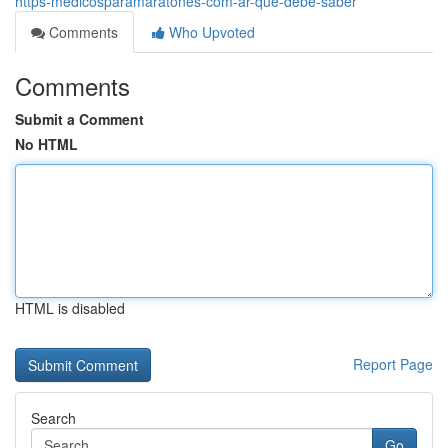
https-medicosparamaratones-com-ar-que-debe-saber
Comments
Who Upvoted
Comments
Submit a Comment
No HTML
HTML is disabled
Report Page
Search
Go