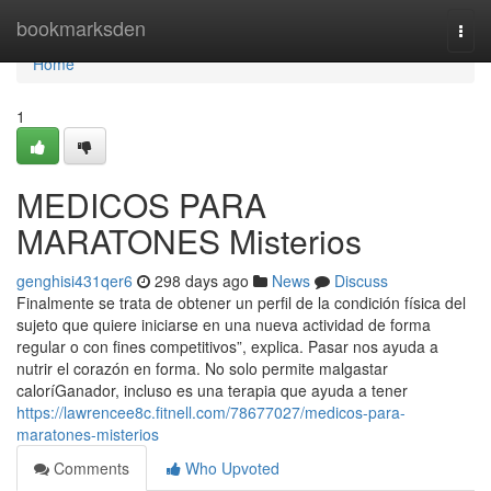
Home
bookmarksden
Togg
navi
Home
1
MEDICOS PARA
MARATONES Misterios
genghisi431qer6
298 days ago
News
Discuss
Finalmente se trata de obtener un perfil de la condición física del
sujeto que quiere iniciarse en una nueva actividad de forma
regular o con fines competitivos”, explica. Pasar nos ayuda a
nutrir el corazón en forma. No solo permite malgastar
caloríGanador, incluso es una terapia que ayuda a tener
https://lawrencee8c.fitnell.com/78677027/medicos-para-
maratones-misterios
Comments
Who Upvoted